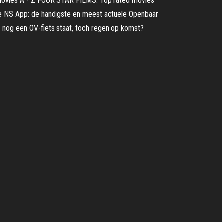
s, Movies A - Z FOUR STAR FILMS. Top rated movies
de NS App: de handigste en meest actuele Openbaar
r nog een OV-fiets staat, toch regen op komst?