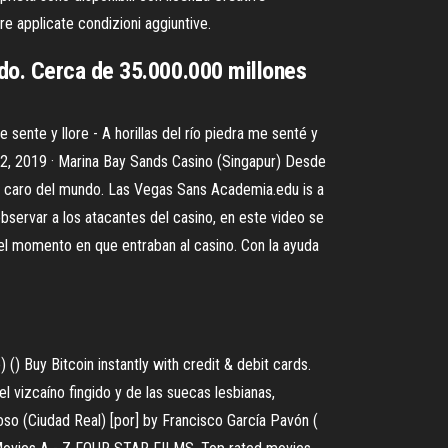
e applicate condizioni aggiuntive.
ido. Cerca de 35.000.000 millones
me sente y llore - A horillas del río piedra me senté y
ct 22, 2019 · Marina Bay Sands Casino (Singapur) Desde
s caro del mundo. Las Vegas Sans Academia.edu is a
servar a los atacantes del casino, en este video se
 el momento en que entraban al casino. Con la ayuda
 () Buy Bitcoin instantly with credit & debit cards.
l vizcaíno fingido y de las suecas lesbianas,
loso (Ciudad Real) [por] by Francisco García Pavón (