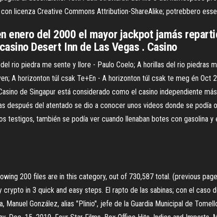
e con licenza Creative Commons Attribution-ShareAlike; potrebbero esser
en enero del 2000 el mayor jackpot jamás repart
 casino Desert Inn de Las Vegas . Casino
s del rio piedra me sente y llore - Paulo Coelo; A horillas del rio piedras 
no joven; A horizonton túl csak Te+En - A horizonton túl csak te meg én O
s Casino de Singapur está considerado como el casino independiente má
as después del atentado se dio a conocer unos videos donde se podía ob
 los testigos, también se podía ver cuando llenaban botes con gasolina y
wing 200 files are in this category, out of 730,587 total. (previous page)
crypto in 3 quick and easy steps. El rapto de las sabinas; con el caso de
, Manuel González, alias "Plinio", jefe de la Guardia Municipal de Tomel