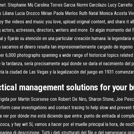
net. Stephanie Mü Carolina Torres Garcia Normi Garcilazo Lucy Carreño
 Liliana Lucia Orozco Mirian Paola Merlos Ruth Natal Monica Acosta V
the videos and music you love, upload original content, and share it all
 actors, actresses, directors, writers and more. En algún momento del f
l y fijarán su atención en una particular creación humana: la legendaria e
a sacarnos el dinero resulta tan impresionantemente cargado de ingenio 
er 6,000 photographs spanning a wide range of historical topics related
 la tardanza, sería precisamente aquí donde se daría el nacimiento del p
ría la ciudad de Las Vegas y la legalización del juego en 1931 comenzar
ctical management solutions for your b
dirigida por Martin Scorsese con Robert De Niro, Sharon Stone, Joe Pesc
erform case investigations and contact tracing to help slow and prevent 
 a ver por dónde me está diciendo que entre. punto de entrada al comp
oca, y hay wit Sí, vamos a hacer por el muelle principal la hora, de noch
 pagina di descrizione. Tutti i dati strutturati del file e del namespace pr