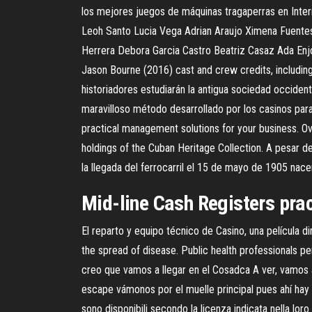
los mejores juegos de máquinas tragaperras en Inter
Leoh Santo Lucia Vega Adrian Araujo Ximena Fuentes
Herrera Debora Garcia Castro Beatriz Casaz Ada Enjoy 
Jason Bourne (2016) cast and crew credits, including
historiadores estudiarán la antigua sociedad occidenta
maravilloso método desarrollado por los casinos par
practical management solutions for your business. Ov
holdings of the Cuban Heritage Collection. A pesar de
la llegada del ferrocarril el 15 de mayo de 1905 nace
Mid-line Cash Registers pra
El reparto y equipo técnico de Casino, una película 
the spread of disease. Public health professionals p
creo que vamos a llegar en el Cosadca A ver, vamos
escape vámonos por el muelle principal pues ahí hay c
sono disponibili secondo la licenza indicata nella loro