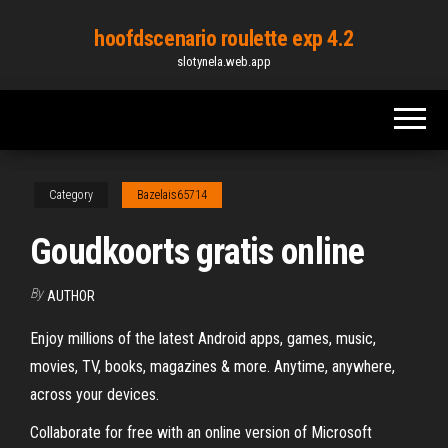
Skip
hoofdscenario roulette exp 4.2
to
slotynela.web.app
the
content
Category
Bazelais65714
Goudkoorts gratis online
By
AUTHOR
Enjoy millions of the latest Android apps, games, music,
movies, TV, books, magazines & more. Anytime, anywhere,
across your devices.
Collaborate for free with an online version of Microsoft