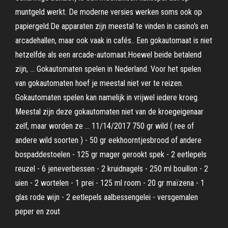
muntgeld werkt. De moderne versies werken soms ook op
papiergeld.De apparaten zijn meestal te vinden in casino's en
arcadehallen, maar ook vaak in cafés.. Een gokautomaat is niet
hetzelfde als een arcade-automaat.Hoewel beide betalend
zijn, … Gokautomaten spelen in Nederland. Voor het spelen
van gokautomaten hoef je meestal niet ver te reizen.
Gokautomaten spelen kan namelijk in vrijwel iedere kroeg.
Meestal zijn deze gokautomaten niet van de kroegeigenaar
zelf, maar worden ze … 11/14/2017 750 gr wild ( ree of
andere wild soorten ) - 50 gr eekhoorntjesbrood of andere
bospaddestoelen - 125 gr mager gerookt spek - 2 eetlepels
reuzel - 6 jeneverbessen - 2 kruidnagels - 250 ml bouillon - 2
uien - 2 wortelen - 1 prei - 125 ml room - 20 gr maïzena - 1
glas rode wijn - 2 eetlepels aalbessengelei - versgemalen
peper en zout