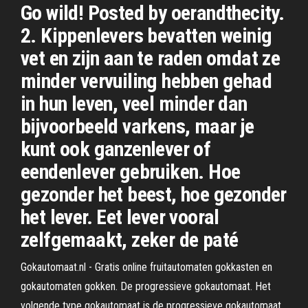
Go wild! Posted by oerandthecity.
2. Kippenlevers bevatten weinig
vet en zijn aan te raden omdat ze
minder vervuiling hebben gehad
in hun leven, veel minder dan
bijvoorbeeld varkens, maar je
kunt ook ganzenlever of
eendenlever gebruiken. Hoe
gezonder het beest, hoe gezonder
het lever. Eet lever vooral
zelfgemaakt, zeker de paté
Gokautomaat.nl - Gratis online fruitautomaten gokkasten en
gokautomaten gokken. De progressieve gokautomaat. Het
volgende type gokautomaat is de progressieve gokautomaat.