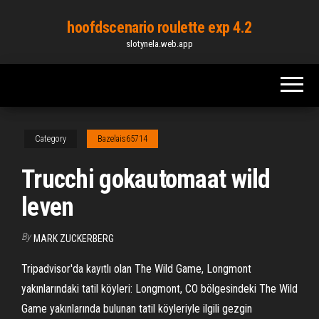
Skip
hoofdscenario roulette exp 4.2
to
slotynela.web.app
the
content
Category
Bazelais65714
Trucchi gokautomaat wild
leven
By
MARK ZUCKERBERG
Tripadvisor'da kayıtlı olan The Wild Game, Longmont
yakınlarındaki tatil köyleri: Longmont, CO bölgesindeki The Wild
Game yakınlarında bulunan tatil köyleriyle ilgili gezgin