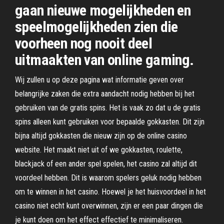
gaan nieuwe mogelijkheden en
speelmogelijkheden zien die
voorheen nog nooit deel
uitmaakten van online gaming.
Wij zullen u op deze pagina wat informatie geven over
belangrijke zaken die extra aandacht nodig hebben bij het
gebruiken van de gratis spins. Het is vaak zo dat u de gratis
spins alleen kunt gebruiken voor bepaalde gokkasten. Dit zijn
bijna altijd gokkasten die nieuw zijn op de online casino
website. Het maakt niet uit of we gokkasten, roulette,
blackjack of een ander spel spelen, het casino zal altijd dit
voordeel hebben. Dit is waarom spelers geluk nodig hebben
om te winnen in het casino. Hoewel je het huisvoordeel in het
casino niet echt kunt overwinnen, zijn er een paar dingen die
je kunt doen om het effect effectief te minimaliseren.