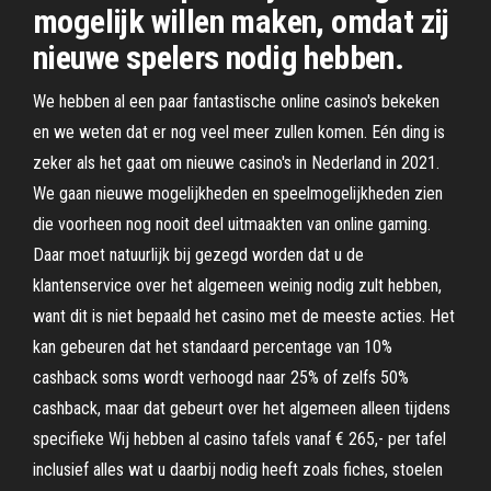
mogelijk willen maken, omdat zij
nieuwe spelers nodig hebben.
We hebben al een paar fantastische online casino's bekeken
en we weten dat er nog veel meer zullen komen. Eén ding is
zeker als het gaat om nieuwe casino's in Nederland in 2021.
We gaan nieuwe mogelijkheden en speelmogelijkheden zien
die voorheen nog nooit deel uitmaakten van online gaming.
Daar moet natuurlijk bij gezegd worden dat u de
klantenservice over het algemeen weinig nodig zult hebben,
want dit is niet bepaald het casino met de meeste acties. Het
kan gebeuren dat het standaard percentage van 10%
cashback soms wordt verhoogd naar 25% of zelfs 50%
cashback, maar dat gebeurt over het algemeen alleen tijdens
specifieke Wij hebben al casino tafels vanaf € 265,- per tafel
inclusief alles wat u daarbij nodig heeft zoals fiches, stoelen