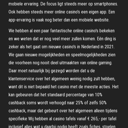
mobiele ervaring. De focus ligt steeds meer op smartphones.
Ook hebben steeds meer online casino’s een eigen app. Een
app-ervaring is vaak nog beter dan een mobiele website.
We hebben al een paar fantastische online casino's bekeken
en we weten dat er nog veel meer zullen komen. Eén ding is
zeker als het gaat om nieuwe casino's in Nederland in 2021.
We gaan nieuwe mogelijkheden en speelmogelijkheden zien
die voorheen nog nooit deel uitmaakten van online gaming.
Daar moet natuurlijk bij gezegd worden dat u de
klantenservice over het algemeen weinig nodig zult hebben,
want dit is niet bepaald het casino met de meeste acties. Het
kan gebeuren dat het standaard percentage van 10%
cashback soms wordt verhoogd naar 25% of zelfs 50%
cashback, maar dat gebeurt over het algemeen alleen tijdens
specifieke Wij hebben al casino tafels vanaf € 265,- per tafel
inclusief alles wat u daarbij nodig heeft zoals fiches, stoelen