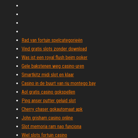
Rad van fortuin spelcategorieën
Vind gratis slots zonder download
Was ist een royal flush beim poker
Gele bakstenen weg casino-uren
Smartkitz midi slot en klaar
Casino in de buurt van riu montego bay
Aol gratis casino gokspellen
Ping anser putter geluid slot
Cherry chaser gokautomaat apk
John grisham casino online
Slot memoria ram nao funciona
Wiel slots fortuin casino